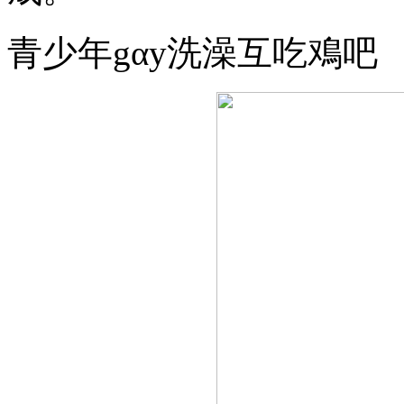
青少年gαy洗澡互吃