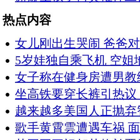
热点内容
女儿刚出生哭闹 爸爸
5岁娃独自乘飞机 空姐
女子称在健身房遭男教
坐高铁要穿长裤引热议 1
越来越多美国人正抛弃
歌手黄霄雲遭遇车祸 