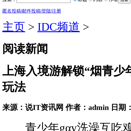
匿名投稿
|
邮件投稿
|
登陆
|
注册
主页
>
IDC频道
>
阅读新闻
上海入境游解锁“烟青少年
玩法
来源：说IT资讯网 作者：admin 日期：2026
青少年gαy洗澡互吃鳮吧