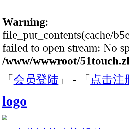
Warning
:
file_put_contents(cache/b
failed to open stream: No sp
/www/wwwroot/51touch.zh
「
会员登陆
」 - 「
点击注
logo