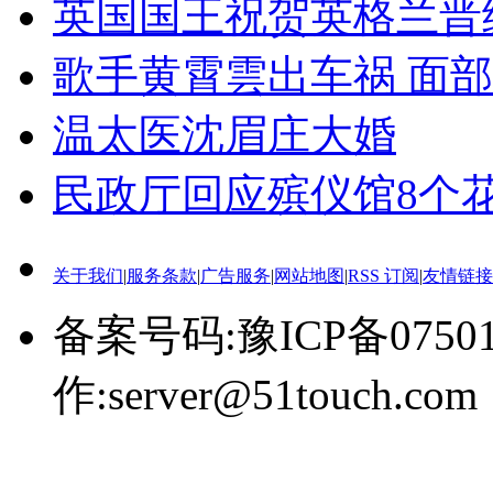
英国国王祝贺英格兰晋
歌手黄霄雲出车祸 面
温太医沈眉庄大婚
民政厅回应殡仪馆8个花篮
关于我们
|
服务条款
|
广告服务
|
网站地图
|
RSS 订阅
|
友情链接
备案号码:豫ICP备0750
作:server@51touch.com