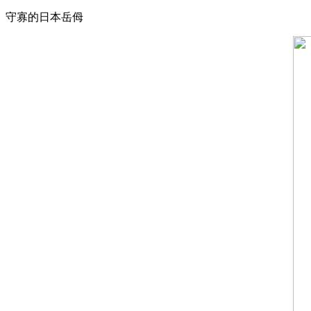
守寡的日本岳㑄