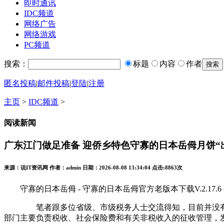
即时通讯
IDC频道
网络广告
网络游戏
PC频道
搜索：
标题
内容
作者
匿名投稿
|
邮件投稿
|
登陆
|
注册
主页
>
IDC频道
>
阅读新闻
广东江门做足准备 迎侨乡特色守寡的日本岳㑄月饼“
来源：说IT资讯网 作者：admin 日期：2026-08-08 13:34:04 点击:
8863次
守寡的日本岳㑄 - 守寡的日本岳㑄官方老版本下载V.2.17.6 
笔者跟多位省级、市级税务人士交流得知，目前并没有全国
部门主要负责税收、社会保险费和有关非税收入的征收管理，