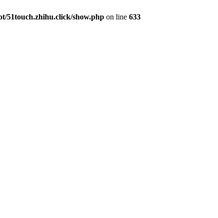
/51touch.zhihu.click/show.php
on line
633