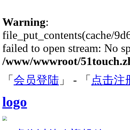
Warning
:
file_put_contents(cache/9
failed to open stream: No sp
/www/wwwroot/51touch.zh
「
会员登陆
」 - 「
点击注
logo