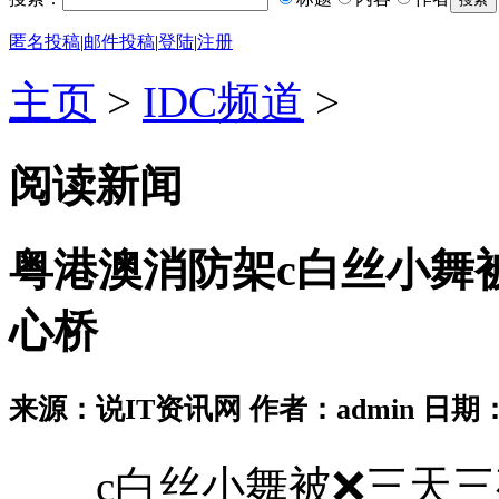
匿名投稿
|
邮件投稿
|
登陆
|
注册
主页
>
IDC频道
>
阅读新闻
粤港澳消防架c白丝小舞
心桥
来源：说IT资讯网 作者：admin 日期：2026
c白丝小舞被❌三天三夜 