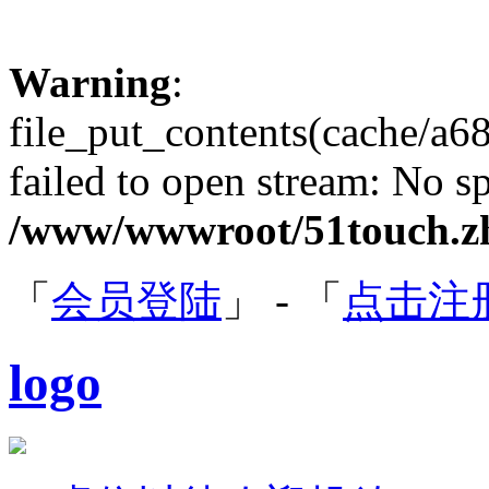
Warning
:
file_put_contents(cache/a
failed to open stream: No sp
/www/wwwroot/51touch.zh
「
会员登陆
」 - 「
点击注
logo