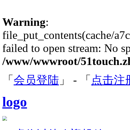
Warning
:
file_put_contents(cache/a
failed to open stream: No sp
/www/wwwroot/51touch.zh
「
会员登陆
」 - 「
点击注
logo