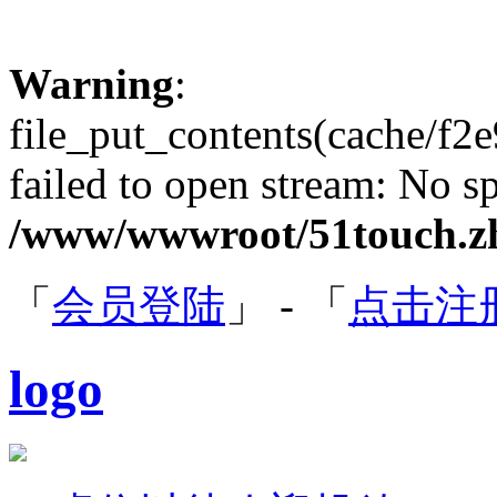
Warning
:
file_put_contents(cache/
failed to open stream: No sp
/www/wwwroot/51touch.zh
「
会员登陆
」 - 「
点击注
logo