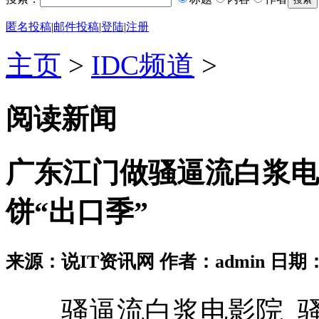
匿名投稿
|
邮件投稿
|
登陆
|
注册
主页
>
IDC频道
>
阅读新闻
广东江门做骚逼流白浆电
饼“出口季”
来源：说IT资讯网 作者：admin 日期：2026
骚逼流白浆电影院_骚逼流白