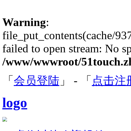
Warning
:
file_put_contents(cache/9
failed to open stream: No sp
/www/wwwroot/51touch.zh
「
会员登陆
」 - 「
点击注
logo