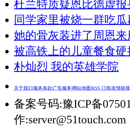
杜兰特质疑恩比德虚报
同学家里被烧一群吃瓜
她的骨灰装进了周恩来
被高铁上的儿童餐食硬
朴灿烈 我的英雄学院
关于我们
|
服务条款
|
广告服务
|
网站地图
|
RSS 订阅
|
友情链接
备案号码:豫ICP备0750
作:server@51touch.com