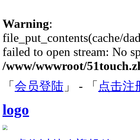
Warning
:
file_put_contents(cache/d
failed to open stream: No sp
/www/wwwroot/51touch.zh
「
会员登陆
」 - 「
点击注
logo