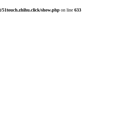
51touch.zhihu.click/show.php
on line
633