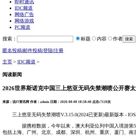
即时通讯
IDC频道
网络广告
网络游戏
PC频道
搜索：
标题
内容
作者
匿名投稿
|
邮件投稿
|
登陆
|
注册
主页
>
IDC频道
>
阅读新闻
2026世界斯诺克中国三上悠亚无码失禁潮喷公开赛
来源：说IT资讯网 作者：admin 日期：2026-08-08 18:58:40 点击:
7120次
三上悠亚无码失禁潮喷V.3.15.0(2024已更新)最新版本 - I
据携程数据，今年以来，澳大利亚位列中国入境游第5大客源
包括上海、广州、北京、成都、深圳、杭州、重庆、厦门、南