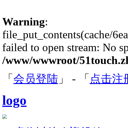
Warning
:
file_put_contents(cache/
failed to open stream: No sp
/www/wwwroot/51touch.zh
「
会员登陆
」 - 「
点击注
logo