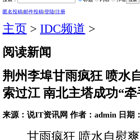
匿名投稿
|
邮件投稿
|
登陆
|
注册
主页
>
IDC频道
>
阅读新闻
荆州李埠甘雨疯狂 喷水
索过江 南北主塔成功“牵
来源：说IT资讯网 作者：admin 日期：2026
甘雨疯狂 喷水自慰爽麻豆