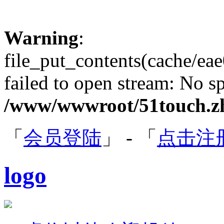
Warning
:
file_put_contents(cache/
failed to open stream: No sp
/www/wwwroot/51touch.zh
「
会员登陆
」 - 「
点击注
logo