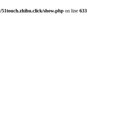
1touch.zhihu.click/show.php
on line
633