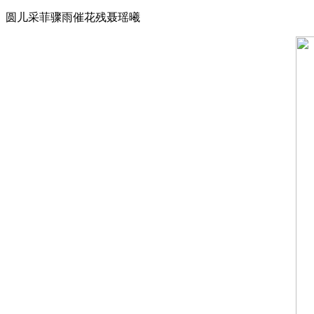
圆儿采菲骤雨催花残聂瑶曦