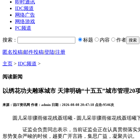
即时通讯
IDC频道
网络广告
网络游戏
PC频道
搜索：
标题
内容
作者
匿名投稿
|
邮件投稿
|
登陆
|
注册
主页
>
IDC频道
>
阅读新闻
以绣花功夫雕琢城市 天津明确“十五五”城市管理2
来源：说IT资讯网 作者：admin 日期：2026-08-08 20:47:18 点击:
9546次
圆儿采菲骤雨催花残聂瑶曦 - 圆儿采菲骤雨催花残聂瑶曦下载安装版
证监会负责同志表示，当前证监会正在认真贯彻落实党中央
形势复杂严峻的时候，越要广开言路，集思广益，凝聚共识。