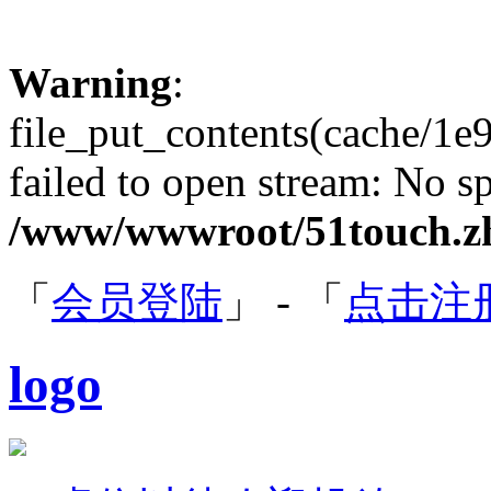
Warning
:
file_put_contents(cache/1
failed to open stream: No sp
/www/wwwroot/51touch.zh
「
会员登陆
」 - 「
点击注
logo