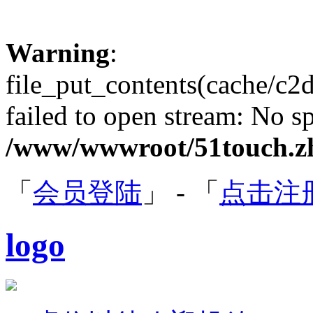
Warning
:
file_put_contents(cache/c
failed to open stream: No sp
/www/wwwroot/51touch.zh
「
会员登陆
」 - 「
点击注
logo