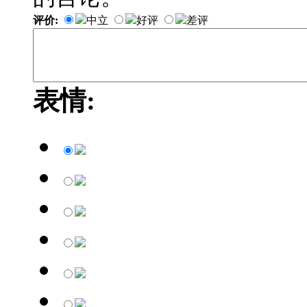
评价:
中立
好评
差评
表情: