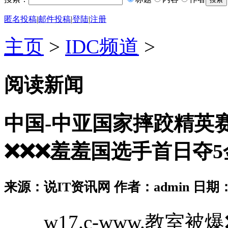
匿名投稿
|
邮件投稿
|
登陆
|
注册
主页
>
IDC频道
>
阅读新闻
中国-中亚国家摔跤精英赛：
❌❌❌羞羞国选手首日夺5
来源：说IT资讯网 作者：admin 日期：2026
w17.c-www.教室被爆❌❌