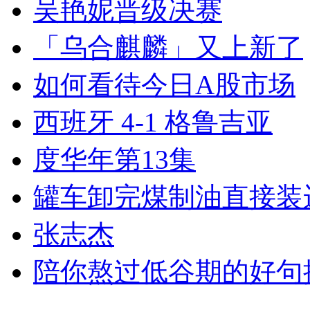
吴艳妮晋级决赛
「乌合麒麟」又上新了
如何看待今日A股市场
西班牙 4-1 格鲁吉亚
度华年第13集
罐车卸完煤制油直接装
张志杰
陪你熬过低谷期的好句