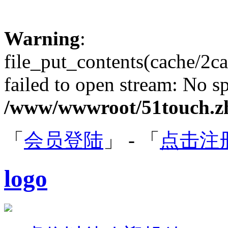
Warning
:
file_put_contents(cache/2
failed to open stream: No sp
/www/wwwroot/51touch.zh
「
会员登陆
」 - 「
点击注
logo