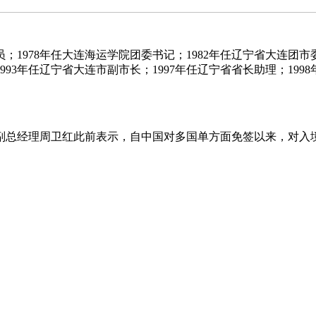
978年任大连海运学院团委书记；1982年任辽宁省大连团市委
993年任辽宁省大连市副市长；1997年任辽宁省省长助理；199
理周卫红此前表示，自中国对多国单方面免签以来，对入境