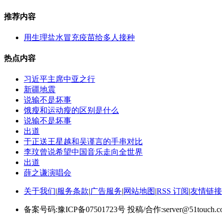
推荐内容
用生理盐水冒充疫苗给多人接种
热点内容
习近平主席中亚之行
新疆地震
说输不是坏事
饿瘦和运动瘦的区别是什么
说输不是坏事
出道
于正送王星越和吴谨言的手串对比
李玟曾说希望中国音乐走向全世界
出道
薛之谦演唱会
关于我们
|
服务条款
|
广告服务
|
网站地图
|
RSS 订阅
|
友情链接
备案号码:豫ICP备07501723号 投稿/合作:server@51touch.c