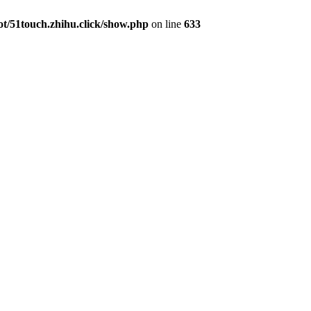
/51touch.zhihu.click/show.php
on line
633