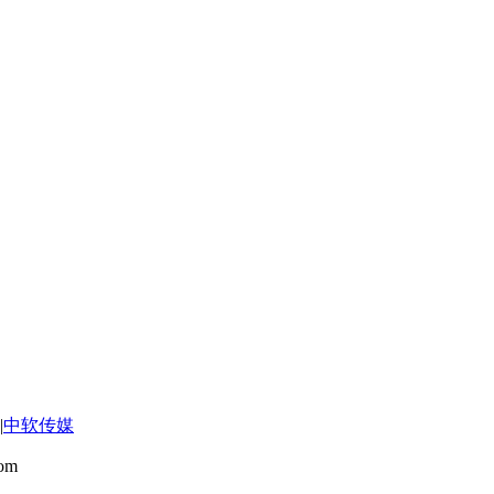
|
中软传媒
om