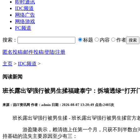
即时通讯
IDC频道
网络广告
网络游戏
PC频道
搜索：
标题
内容
作者
匿名投稿
|
邮件投稿
|
登陆
|
注册
主页
>
IDC频道
>
阅读新闻
班长露出🐻强行被男生揉福建泰宁：拆墙透绿“打开门
来源：说IT资讯网 作者：admin 日期：2026-08-07 13:20:49 点击:
2403次
班长露出🐻强行被男生揉 - 班长露出🐻强行被男生揉官方老版本下
游盈隆表示，赖清德上任第一个月，只获不到半数台湾民众
持基础的流失主要原因至少有三：