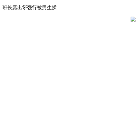
班长露出🐻强行被男生揉