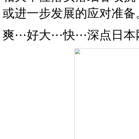
或进一步发展的应对准备
爽⋯好大⋯快⋯深点