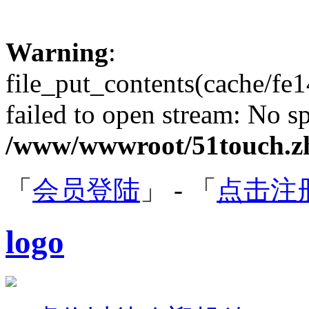
Warning
:
file_put_contents(cache/
failed to open stream: No sp
/www/wwwroot/51touch.zh
「
会员登陆
」 - 「
点击注
logo