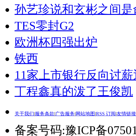
孙艺珍说和玄彬之间是
TES零封G2
欧洲杯四强出炉
铁西
11家上市银行反向讨薪
丁程鑫真的泼了王俊凯
关于我们
|
服务条款
|
广告服务
|
网站地图
|
RSS 订阅
|
友情链接
备案号码:豫ICP备0750