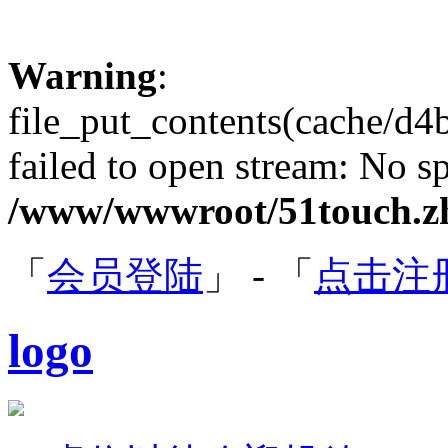
Warning
:
file_put_contents(cache/
failed to open stream: No sp
/www/wwwroot/51touch.zh
「
会员登陆
」 - 「
点击注
logo