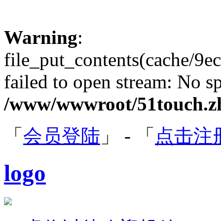
Warning
:
file_put_contents(cache/
failed to open stream: No sp
/www/wwwroot/51touch.zh
「
会员登陆
」 - 「
点击注
logo