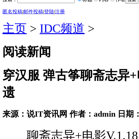
匿名投稿
|
邮件投稿
|
登陆
|
注册
主页
>
IDC频道
>
阅读新闻
穿汉服 弹古筝聊斋志异+
遗
来源：说IT资讯网 作者：admin 日期：2026
聊斋志异+电影V.1.18