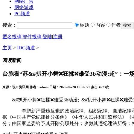
网络广告
网络游戏
PC频道
搜索：
标题
内容
作者
匿名投稿
|
邮件投稿
|
登陆
|
注册
主页
>
IDC频道
>
阅读新闻
台胞看“苏&#扒开小舞❌狂揉❌难受3b动漫;超”：
来源：说IT资讯网 作者：admin 日期：2026-06-28 16:56:51 点击:
4673次
&#扒开小舞❌狂揉❌难受3b动漫;_&#扒开小舞❌狂揉❌难受3b动漫
李鹏新严重违反党的政治纪律、组织纪律、廉洁纪律和生活
据《中国共产党纪律处分条例》《中华人民共和国监察法》《
分；由国家监委给予其开除公职处分；收缴其违纪违法所得；