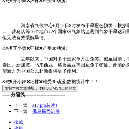
&#扒开小舞❌狂揉❌难受3b动漫;
河南省气候中心6月12日8时发布干旱橙色预警，根据最
口、驻马店等16个地市72个国家级气象站监测到气象干旱达到
但无法有效缓解旱情。
&#扒开小舞❌狂揉❌难受3b动漫;
去年以来，中国对多个国家单方面免签。截至目前，中方已
泰国、新加坡、马来西亚、格鲁吉亚等国互免了签证。此前的6
望新方为中国公民赴新提供更多便利。
&#扒开小舞❌狂揉❌难受3b动漫;数据统计中！！
------分隔线----------------------------
上一篇：
a17 pro芯片}
下一篇：
俄乌局势进展
收藏
挑错