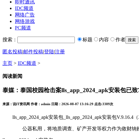
即时通讯
IDC频道
网络广告
网络游戏
PC频道
搜索：
标题
内容
作者
匿名投稿
|
邮件投稿
|
登陆
|
注册
主页
>
IDC频道
>
阅读新闻
泰媒：泰国校园枪击案lls_app_2024_apk安装包
来源：说IT资讯网 作者：admin 日期：2026-08-07 13:16:29 点击:
3389次
lls_app_2024_apk安装包_lls_app_2024_apk安装包V.9.
公器私用，将地质调查、矿产开发等权力作为敛财纳贿的工