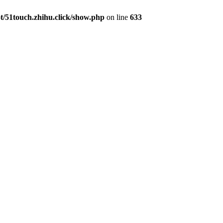
51touch.zhihu.click/show.php
on line
633