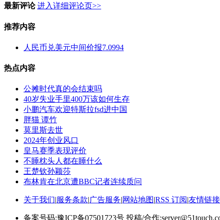
最新评论
进入详细评论页>>
推荐内容
人民币兑美元中间价报7.0994
热点内容
公摊时代真的会结束吗
40岁失业手里400万该如何生存
小鹏汽车欢迎特斯拉fsd进中国
胖猫 谭竹
莫里斯去世
2024年创业风口
皇马赛季表现评价
不睡枕头人都在睡什么
王楚钦孙颖莎
布林肯在北京遭BBC记者连续质问
关于我们
|
服务条款
|
广告服务
|
网站地图
|
RSS 订阅
|
友情链接
备案号码:豫ICP备07501723号 投稿/合作:server@51touch.c