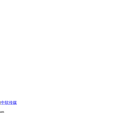
|
中软传媒
om