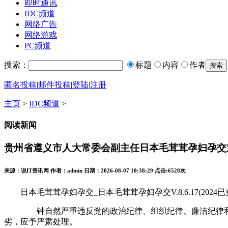
即时通讯
IDC频道
网络广告
网络游戏
PC频道
搜索：
标题
内容
作者
匿名投稿
|
邮件投稿
|
登陆
|
注册
主页
>
IDC频道
>
阅读新闻
贵州省遵义市人大常委会副主任日本毛茸茸孕妇孕交
来源：说IT资讯网 作者：admin 日期：2026-08-07 10:38:29 点击:
6528次
日本毛茸茸孕妇孕交_日本毛茸茸孕妇孕交V.8.6.17(2024已更新
钟自然严重违反党的政治纪律、组织纪律、廉洁纪律和生活
劣，应予严肃处理。