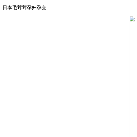
日本毛茸茸孕妇孕交