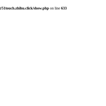
51touch.zhihu.click/show.php
on line
633