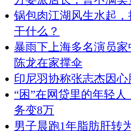
锅包肉江湖风生水起，
干什么？
暴雨下上海多名演员家
陈龙在家撑伞
印尼羽协称张志杰因心
“困”在网贷里的年轻人
务变8万
男子晨跑1年脂肪肝转