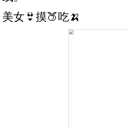
美女👙摸🍑吃🍌