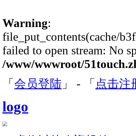
Warning
:
file_put_contents(cache/b
failed to open stream: No sp
/www/wwwroot/51touch.zh
「
会员登陆
」 - 「
点击注
logo