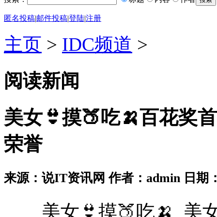
匿名投稿
|
邮件投稿
|
登陆
|
注册
主页
>
IDC频道
>
阅读新闻
美女👙摸🍑吃🍌百花奖
荣誉
来源：说IT资讯网 作者：admin 日期：2026
美女👙摸🍑吃🍌_美女👙摸