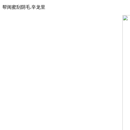
帮闺蜜刮阴毛.辛龙里