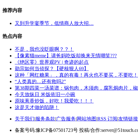
推荐内容
又到升学宴季节，低情商人放大招…
热点内容
不是，我也没眨眼啊？？！
【像素猫meme】请爸妈吃饭却换来无情嘲笑???
《绝区零》世界观PV | 奇迹的起点
勋宗如何当侦探？【硬核狠人69】
这种「网红糖果」，真的有毒！再火也不要买，不要吃！
“人类真的…还有救吗2”
第38期四菜一汤菜谱：锅包肉，木须肉，腐乳焗肉片，
今天放纵日 米饭依旧一小碗
原味葱香炒饭，好吃！我爱吃！！！
这是天才做的陷阱！
关于我们
|
服务条款
|
广告服务
|
网站地图
|
RSS 订阅
|
友情链接
备案号码:豫ICP备07501723号 投稿/合作:server@51touch.c