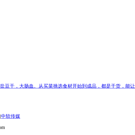
椒盐豆干，大肠血。从买菜挑选食材开始到成品，都是干货，能
|
中软传媒
om