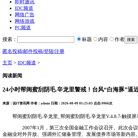
即时通讯
IDC频道
网络广告
网络游戏
PC频道
搜索：
标题
内容
作者
匿名投稿
|
邮件投稿
|
登陆
|
注册
主页
>
IDC频道
>
阅读新闻
24小时帮闺蜜刮阴毛.辛龙里警戒！台风“白海豚”逼
来源：说IT资讯网 作者：admin 日期：2026-08-09 01:25:03 点击:
9966次
帮闺蜜刮阴毛.辛龙里_帮闺蜜刮阴毛.辛龙里V.4.8.7-触摸屏
2007年1月，第三次全国金融工作会议召开。此次会议提
金融业对外开放、强调外汇储备管理、发展债券市场等新内容