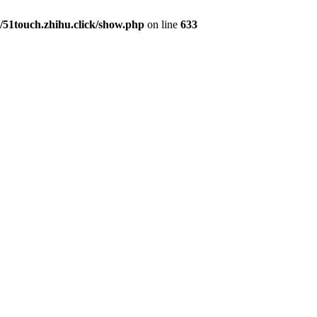
1touch.zhihu.click/show.php
on line
633