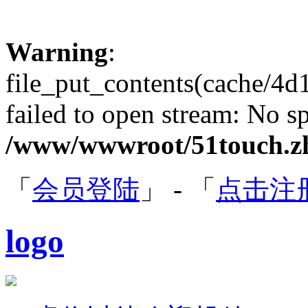
Warning
:
file_put_contents(cache/4
failed to open stream: No sp
/www/wwwroot/51touch.zh
「
会员登陆
」 - 「
点击注
logo