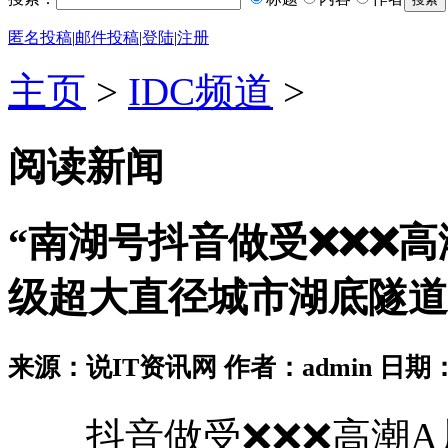
匿名投稿
|
邮件投稿
|
登陆
|
注册
主页
>
IDC频道
>
阅读新闻
“南湖号抖音做受❌❌❌高
级超大直径城市湖底隧道
来源：说IT资讯网 作者：admin 日期：2026
抖音做受❌❌❌高潮A片