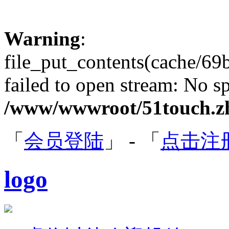
Warning
:
file_put_contents(cache/6
failed to open stream: No sp
/www/wwwroot/51touch.zh
「
会员登陆
」 - 「
点击注
logo