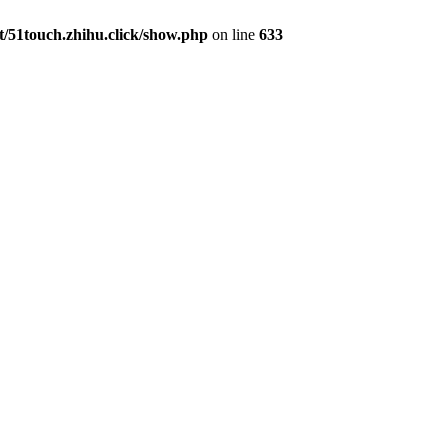
51touch.zhihu.click/show.php
on line
633