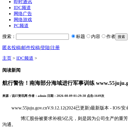
即时通讯
IDC频道
网络广告
网络游戏
PC频道
搜索：
标题
内容
作者
匿名投稿
|
邮件投稿
|
登陆
|
注册
主页
>
IDC频道
>
阅读新闻
航行警告！南海部分海域进行军事训练 www.55juju.g
来源：说IT资讯网 作者：admin 日期：2026-08-09 01:29:38 点击:
1649次
www.55juju.gov.cnV.9.12.12(2024已更新)最新版本 - IO
博汇股份被要求补税5亿元，则是因为公司生产的重芳烃衍
沟通。