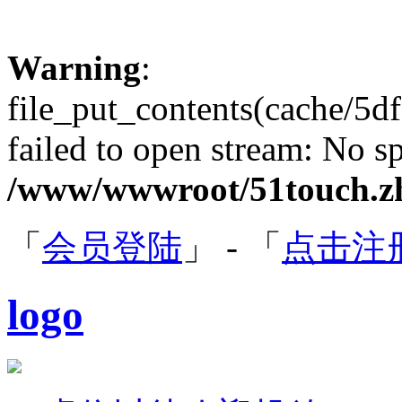
Warning
:
file_put_contents(cache/
failed to open stream: No sp
/www/wwwroot/51touch.zh
「
会员登陆
」 - 「
点击注
logo