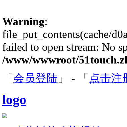
Warning
:
file_put_contents(cache/d
failed to open stream: No sp
/www/wwwroot/51touch.zh
「
会员登陆
」 - 「
点击注
logo