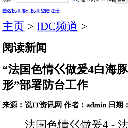
匿名投稿
|
邮件投稿
|
登陆
|
注册
主页
>
IDC频道
>
阅读新闻
“法国色情巜做爰4白海豚
形”部署防台工作
来源：说IT资讯网 作者：admin 日期：2026
法国色情巜做爰4 - 