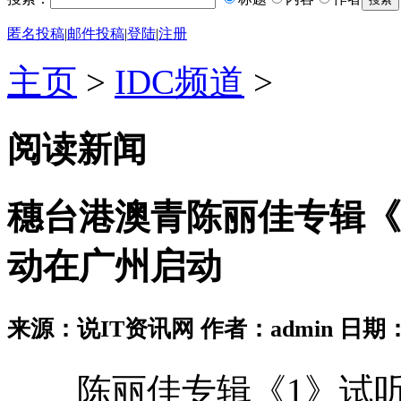
匿名投稿
|
邮件投稿
|
登陆
|
注册
主页
>
IDC频道
>
阅读新闻
穗台港澳青陈丽佳专辑《
动在广州启动
来源：说IT资讯网 作者：admin 日期：2026
陈丽佳专辑《1》试听 