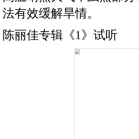
法有效缓解旱情。
陈丽佳专辑《1》试