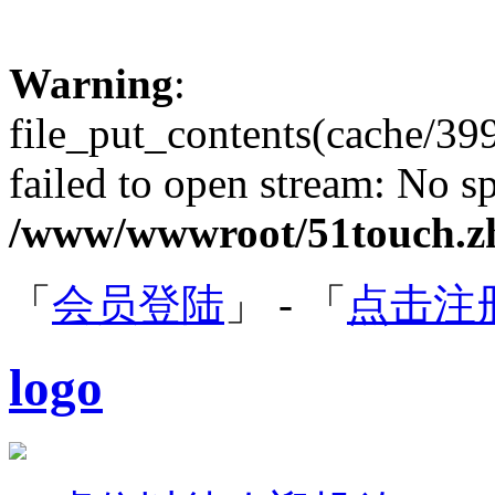
Warning
:
file_put_contents(cache/
failed to open stream: No sp
/www/wwwroot/51touch.zh
「
会员登陆
」 - 「
点击注
logo