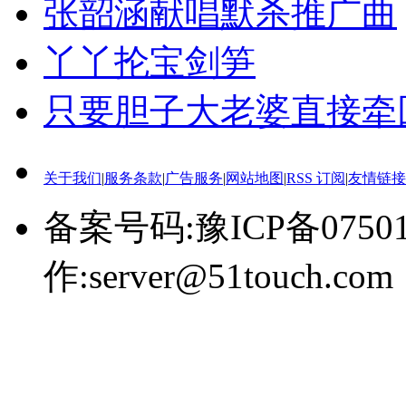
张韶涵献唱默杀推广曲
丫丫抡宝剑笋
只要胆子大老婆直接牵
关于我们
|
服务条款
|
广告服务
|
网站地图
|
RSS 订阅
|
友情链接
备案号码:豫ICP备0750
作:server@51touch.com