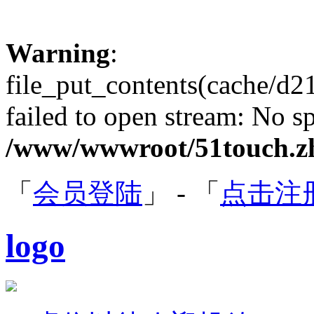
Warning
:
file_put_contents(cache/
failed to open stream: No sp
/www/wwwroot/51touch.zh
「
会员登陆
」 - 「
点击注
logo