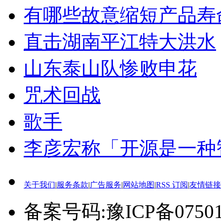
有哪些故意缩短产品寿
直击湖南平江特大洪水
山东泰山队惨败申花
咒术回战
歌手
李彦宏称「开源是一种
关于我们
|
服务条款
|
广告服务
|
网站地图
|
RSS 订阅
|
友情链接
备案号码:豫ICP备0750