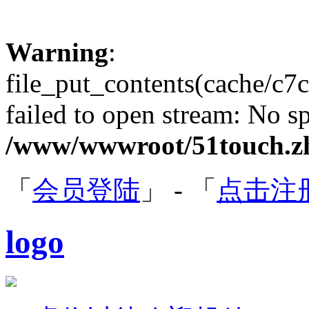
Warning
:
file_put_contents(cache/
failed to open stream: No sp
/www/wwwroot/51touch.zh
「
会员登陆
」 - 「
点击注
logo