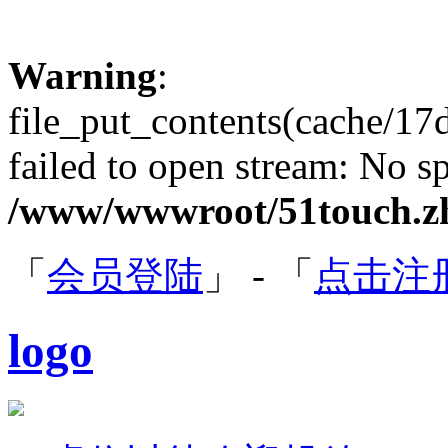
Warning
:
file_put_contents(cache/1
failed to open stream: No sp
/www/wwwroot/51touch.zh
「
会员登陆
」 - 「
点击注
logo