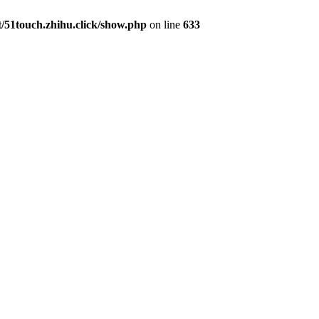
51touch.zhihu.click/show.php
on line
633