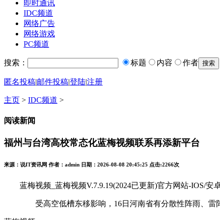
即时通讯
IDC频道
网络广告
网络游戏
PC频道
搜索：
标题
内容
作者
匿名投稿
|
邮件投稿
|
登陆
|
注册
主页
>
IDC频道
>
阅读新闻
福州与台湾高校常态化蓝梅视频联系再添新平台
来源：说IT资讯网 作者：admin 日期：2026-08-08 20:45:25 点击:
2266次
蓝梅视频_蓝梅视频V.7.9.19(2024已更新)官方网站-IOS/
受高空低槽东移影响，16日河南省有分散性阵雨、雷阵雨