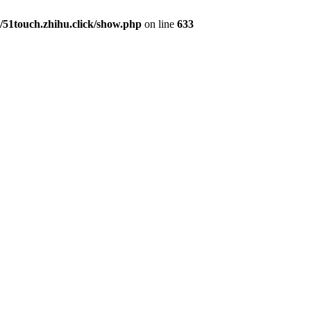
1touch.zhihu.click/show.php
on line
633