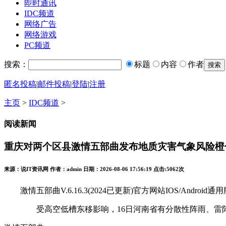
即时通讯
IDC频道
网络广告
网络游戏
PC频道
搜索：
标题
内容
作者
匿名投稿
|
邮件投稿
|
登陆
|
注册
主页
>
IDC频道
>
阅读新闻
重庆对两个区县激情五部曲发布地质灾害气象风险橙
来源：说IT资讯网 作者：admin 日期：2026-08-06 17:56:19 点击:
5062次
激情五部曲V.6.16.3(2024已更新)官方网站IOS/Android通用
受高空低槽东移影响，16日河南省有分散性阵雨、雷阵雨