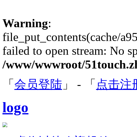
Warning
:
file_put_contents(cache/a
failed to open stream: No sp
/www/wwwroot/51touch.zh
「
会员登陆
」 - 「
点击注
logo