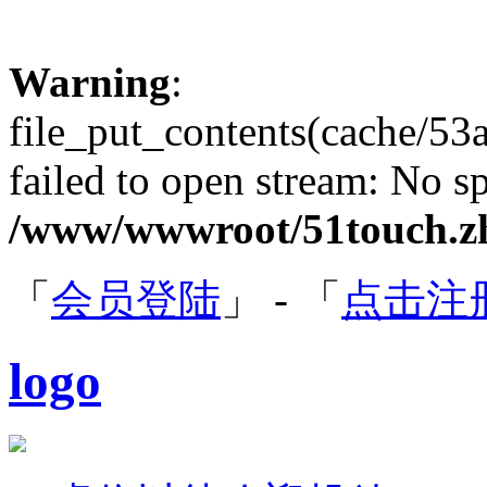
Warning
:
file_put_contents(cache/5
failed to open stream: No sp
/www/wwwroot/51touch.zh
「
会员登陆
」 - 「
点击注
logo