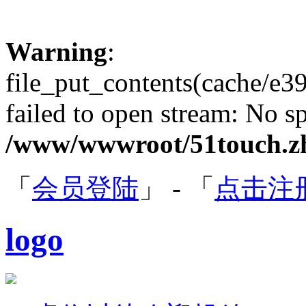
Warning
:
file_put_contents(cache/
failed to open stream: No sp
/www/wwwroot/51touch.zh
「
会员登陆
」 - 「
点击注
logo