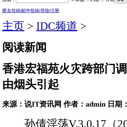
匿名投稿
|
邮件投稿
|
登陆
|
注册
主页
>
IDC频道
>
阅读新闻
香港宏福苑火灾跨部门调
由烟头引起
来源：说IT资讯网 作者：admin 日期：2026
孙倩淫荡V.3.0.17（2