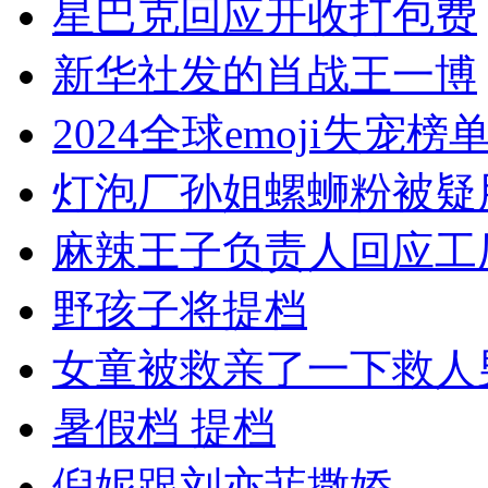
星巴克回应开收打包费
新华社发的肖战王一博
2024全球emoji失宠榜
灯泡厂孙姐螺蛳粉被疑
麻辣王子负责人回应工
野孩子将提档
女童被救亲了一下救人
暑假档 提档
倪妮跟刘亦菲撒娇