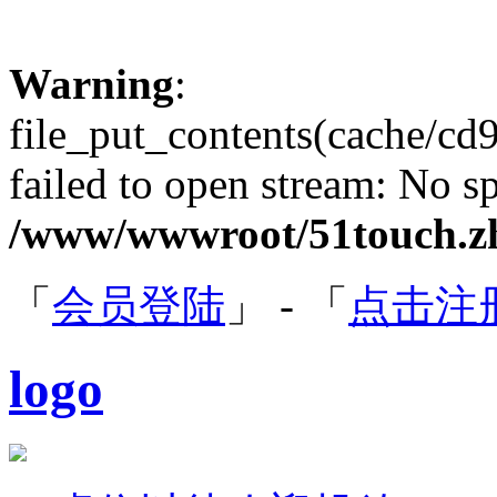
Warning
:
file_put_contents(cache/
failed to open stream: No sp
/www/wwwroot/51touch.zh
「
会员登陆
」 - 「
点击注
logo