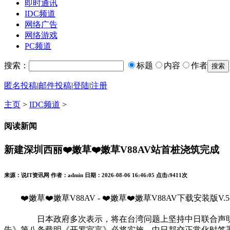
即时通讯
IDC频道
网络广告
网络游戏
PC频道
搜索：
标题
内容
作者
匿名投稿
|
邮件投稿
|
登陆
|
注册
主页
>
IDC频道
>
阅读新闻
新建深圳西丽❤️嫩草❤️嫩草V88AV站首桩浇筑完成
来源：说IT资讯网 作者：admin 日期：2026-08-06 16:46:05 点击:
9411次
❤️嫩草❤️嫩草V88AV - ❤️嫩草❤️嫩草V88AV下载安装版V.5.1
日本政府多次表示，将在台湾问题上坚持中日联合声明立场
告》第八条载明《开罗宣言》必将实施。中日邦交正常化时签