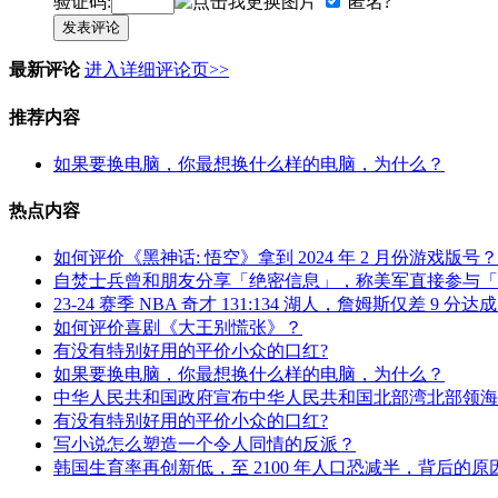
验证码:
匿名?
发表评论
最新评论
进入详细评论页>>
推荐内容
如果要换电脑，你最想换什么样的电脑，为什么？
热点内容
如何评价《黑神话: 悟空》拿到 2024 年 2 月份游戏版号？
自焚士兵曾和朋友分享「绝密信息」，称美军直接参与「
23-24 赛季 NBA 奇才 131:134 湖人，詹姆斯仅差 9 
如何评价喜剧《大王别慌张》？
有没有特别好用的平价小众的口红?
如果要换电脑，你最想换什么样的电脑，为什么？
中华人民共和国政府宣布中华人民共和国北部湾北部领海
有没有特别好用的平价小众的口红?
写小说怎么塑造一个令人同情的反派？
韩国生育率再创新低，至 2100 年人口恐减半，背后的