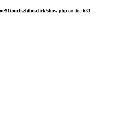
/51touch.zhihu.click/show.php
on line
633