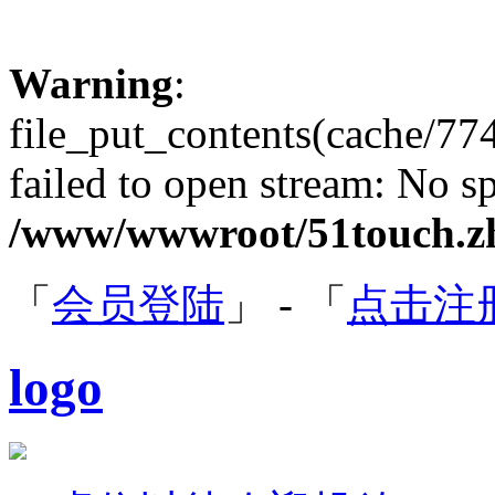
Warning
:
file_put_contents(cache/
failed to open stream: No sp
/www/wwwroot/51touch.zh
「
会员登陆
」 - 「
点击注
logo